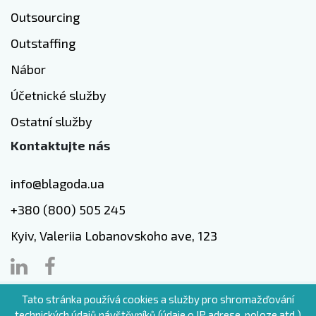
Outsourcing
Outstaffing
Nábor
Účetnické služby
Ostatní služby
Kontaktujte nás
info@blagoda.ua
+380 (800) 505 245
Kyiv, Valeriia Lobanovskoho ave, 123
Tato stránka používá cookies a služby pro shromažďování
CZ
technických údajů návštěvníků (údaje o IP adrese, poloze atd.)