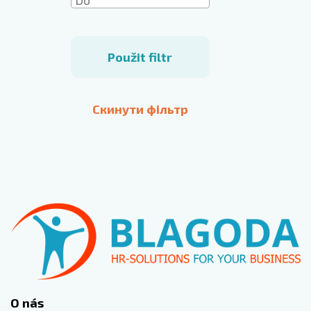
Použit filtr
Скинути фільтр
O nás