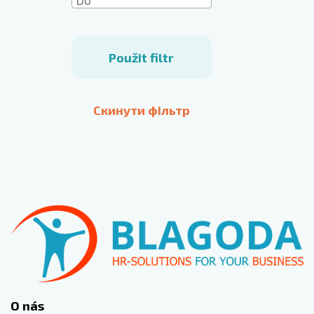
Použit filtr
Скинути фільтр
O nás