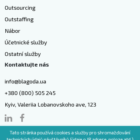
Outsourcing
Outstaffing
Nábor
Účetnické služby
Ostatní služby
Kontaktujte nás
info@blagoda.ua
+380 (800) 505 245
Kyiv, Valeriia Lobanovskoho ave, 123
Tato stránka používá cookies a služby pro shromažďování
CZ
technických údajů návštěvníků (údaje o IP adrese, poloze atd.)