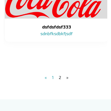
dsfdsfdsf333
sdnbfksdbkfjsdf
«
1
2
»